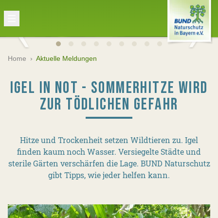
Home
›
Aktuelle Meldungen
IGEL IN NOT - SOMMERHITZE WIRD
ZUR TÖDLICHEN GEFAHR
Hitze und Trockenheit setzen Wildtieren zu. Igel
finden kaum noch Wasser. Versiegelte Städte und
sterile Gärten verschärfen die Lage. BUND Naturschutz
gibt Tipps, wie jeder helfen kann.