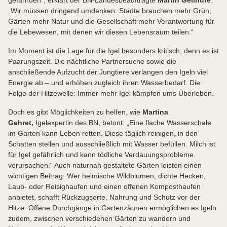
„Wir müssen dringend umdenken: Städte brauchen mehr Grün,
Gärten mehr Natur und die Gesellschaft mehr Verantwortung für
die Lebewesen, mit denen wir diesen Lebensraum teilen.“
Im Moment ist die Lage für die Igel besonders kritisch, denn es ist
Paarungszeit. Die nächtliche Partnersuche sowie die
anschließende Aufzucht der Jungtiere verlangen den Igeln viel
Energie ab – und erhöhen zugleich ihren Wasserbedarf. Die
Folge der Hitzewelle: Immer mehr Igel kämpfen ums Überleben.
Doch es gibt Möglichkeiten zu helfen, wie
Martina
Gehret,
Igelexpertin des BN, betont: „Eine flache Wasserschale
im Garten kann Leben retten. Diese täglich reinigen, in den
Schatten stellen und ausschließlich mit Wasser befüllen. Milch ist
für Igel gefährlich und kann tödliche Verdauungsprobleme
verursachen.“ Auch naturnah gestaltete Gärten leisten einen
wichtigen Beitrag: Wer heimische Wildblumen, dichte Hecken,
Laub- oder Reisighaufen und einen offenen Komposthaufen
anbietet, schafft Rückzugsorte, Nahrung und Schutz vor der
Hitze. Offene Durchgänge in Gartenzäunen ermöglichen es Igeln
zudem, zwischen verschiedenen Gärten zu wandern und