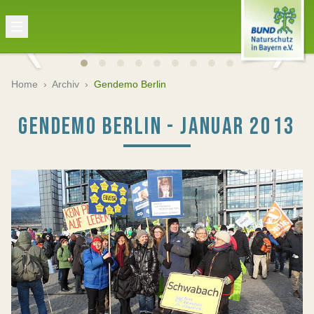
Home
›
Archiv
›
Gendemo Berlin
GENDEMO BERLIN - JANUAR 2013