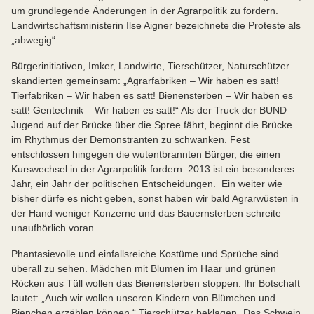
um grundlegende Änderungen in der Agrarpolitik zu fordern.
Landwirtschaftsministerin Ilse Aigner bezeichnete die Proteste als
„abwegig“.
Bürgerinitiativen, Imker, Landwirte, Tierschützer, Naturschützer
skandierten gemeinsam: „Agrarfabriken – Wir haben es satt!
Tierfabriken – Wir haben es satt! Bienensterben – Wir haben es
satt! Gentechnik – Wir haben es satt!“ Als der Truck der BUND
Jugend auf der Brücke über die Spree fährt, beginnt die Brücke
im Rhythmus der Demonstranten zu schwanken. Fest
entschlossen hingegen die wutentbrannten Bürger, die einen
Kurswechsel in der Agrarpolitik fordern. 2013 ist ein besonderes
Jahr, ein Jahr der politischen Entscheidungen. Ein weiter wie
bisher dürfe es nicht geben, sonst haben wir bald Agrarwüsten in
der Hand weniger Konzerne und das Bauernsterben schreite
unaufhörlich voran.
Phantasievolle und einfallsreiche Kostüme und Sprüche sind
überall zu sehen. Mädchen mit Blumen im Haar und grünen
Röcken aus Tüll wollen das Bienensterben stoppen. Ihr Botschaft
lautet: „Auch wir wollen unseren Kindern von Blümchen und
Bienchen erzählen können.“ Tierschützer beklagen „Das Schwein